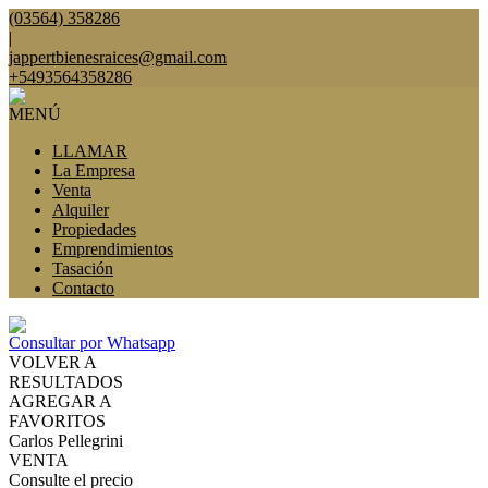
(03564) 358286
|
jappertbienesraices@gmail.com
+5493564358286
MENÚ
LLAMAR
La Empresa
Venta
Alquiler
Propiedades
Emprendimientos
Tasación
Contacto
Consultar por Whatsapp
VOLVER A
RESULTADOS
AGREGAR A
FAVORITOS
Carlos Pellegrini
VENTA
Consulte el precio