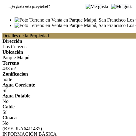
,
¿te gusta esta propiedad?
Detalles de la Propiedad
Dirección
Los Cerezos
Ubicación
Parque Maipú
Terreno
438 m²
Zonificacion
norte
Agua Corriente
Sí
Agua Potable
No
Cable
Sí
Cloaca
No
(REF. JLA6411435)
INFORMACIÓN BÁSICA