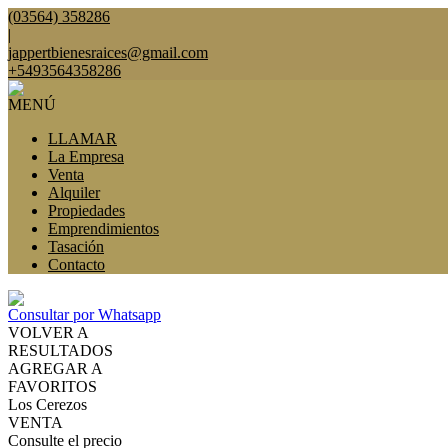
(03564) 358286
|
jappertbienesraices@gmail.com
+5493564358286
MENÚ
LLAMAR
La Empresa
Venta
Alquiler
Propiedades
Emprendimientos
Tasación
Contacto
Consultar por Whatsapp
VOLVER A
RESULTADOS
AGREGAR A
FAVORITOS
Los Cerezos
VENTA
Consulte el precio