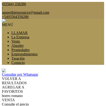
(03564) 358286
|
jappertbienesraices@gmail.com
+5493564358286
MENÚ
LLAMAR
La Empresa
Venta
Alquiler
Propiedades
Emprendimientos
Tasación
Contacto
Consultar por Whatsapp
VOLVER A
RESULTADOS
AGREGAR A
FAVORITOS
boero romano
VENTA
Consulte el precio