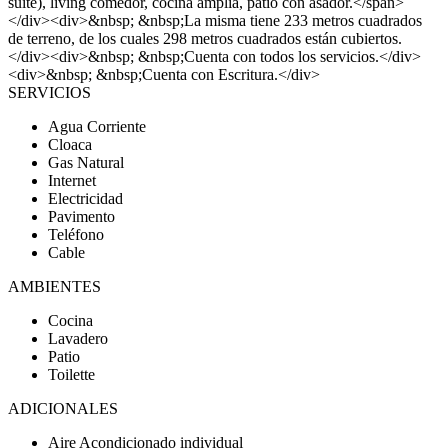
suite), living comedor, cocina amplia, patio con asador.</span>
</div><div>&nbsp; &nbsp;La misma tiene 233 metros cuadrados
de terreno, de los cuales 298 metros cuadrados están cubiertos.
</div><div>&nbsp; &nbsp;Cuenta con todos los servicios.</div>
<div>&nbsp; &nbsp;Cuenta con Escritura.</div>
SERVICIOS
Agua Corriente
Cloaca
Gas Natural
Internet
Electricidad
Pavimento
Teléfono
Cable
AMBIENTES
Cocina
Lavadero
Patio
Toilette
ADICIONALES
Aire Acondicionado individual