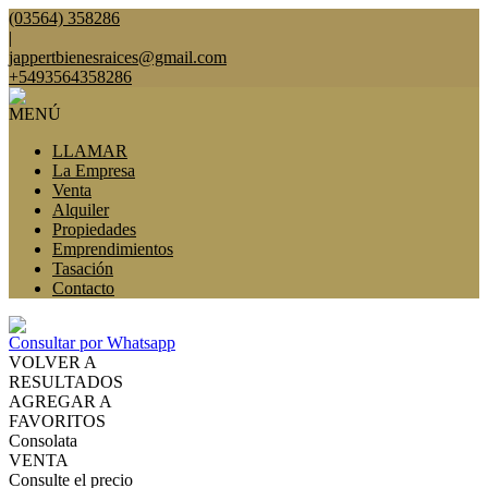
(03564) 358286
|
jappertbienesraices@gmail.com
+5493564358286
MENÚ
LLAMAR
La Empresa
Venta
Alquiler
Propiedades
Emprendimientos
Tasación
Contacto
Consultar por Whatsapp
VOLVER A
RESULTADOS
AGREGAR A
FAVORITOS
Consolata
VENTA
Consulte el precio