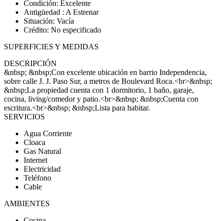
Condición: Excelente
Antigüedad : A Estrenar
Situación: Vacía
Crédito: No especificado
SUPERFICIES Y MEDIDAS
DESCRIPCIÓN
&nbsp; &nbsp;Con excelente ubicación en barrio Independencia,
sobre calle J. J. Paso Sur, a metros de Boulevard Roca.<br>&nbsp;
&nbsp;La propiedad cuenta con 1 dormitorio, 1 baño, garaje,
cocina, living/comedor y patio.<br>&nbsp; &nbsp;Cuenta con
escritura.<br>&nbsp; &nbsp;Lista para habitar.
SERVICIOS
Agua Corriente
Cloaca
Gas Natural
Internet
Electricidad
Teléfono
Cable
AMBIENTES
Cocina