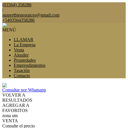
(03564) 358286
|
jappertbienesraices@gmail.com
+5493564358286
MENÚ
LLAMAR
La Empresa
Venta
Alquiler
Propiedades
Emprendimientos
Tasación
Contacto
Consultar por Whatsapp
VOLVER A
RESULTADOS
AGREGAR A
FAVORITOS
zona utn
VENTA
Consulte el precio