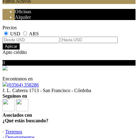
Filtros Activos
Oficinas
Alquiler
Precios
USD
ARS
Aplicar
Apto crédito
0
No hubo resultados para su búsqueda
Encontranos en
(03564) 358286
J. L. Cabrera 1713 - San Francisco - Córdoba
Seguinos en
Asociados con
¿Qué estás buscando?
·
Terrenos
·
Departamentos