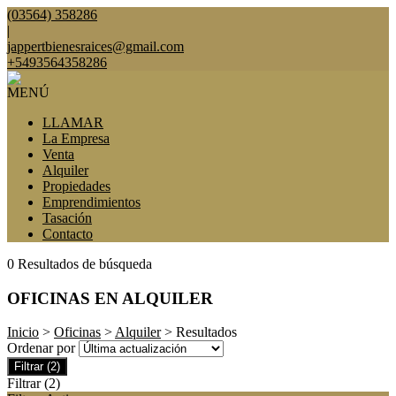
(03564) 358286
|
jappertbienesraices@gmail.com
+5493564358286
MENÚ
LLAMAR
La Empresa
Venta
Alquiler
Propiedades
Emprendimientos
Tasación
Contacto
0 Resultados de búsqueda
OFICINAS EN ALQUILER
Inicio
>
Oficinas
>
Alquiler
> Resultados
Ordenar por
Filtrar
(2)
Filtrar
(2)