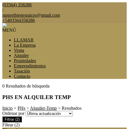
(03564) 358286
|
jappertbienesraices@gmail.com
+5493564358286
MENÚ
LLAMAR
La Empresa
Venta
Alquiler
Propiedades
Emprendimientos
Tasación
Contacto
0 Resultados de búsqueda
PHS EN ALQUILER TEMP
Inicio
>
PHs
>
Alquiler-Temp
> Resultados
Ordenar por
Filtrar
(2)
Filtrar
(2)